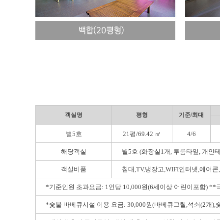
객실명
평형
기준/최대
별5호
21평/69.42 ㎡
4/6
해당객실
별
5
호
(
화장실
1
개
,
투룸타잎
,
개인테
객실비품
침대
,TV,
냉장고
,WIFI
인터넷
,
에어콘
,
*
기준인원 초과요금
: 1
인당
10,000
원
(6
세이상 어린이포함
) **
*
숯불 바베큐시설 이용 요금
: 30,000
원
(
바베큐그릴
,
석쇠
(2
개
),