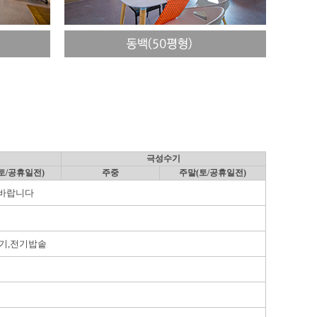
극성수기
토/공휴일전)
주중
주말(토/공휴일전)
인바랍니다
기
,
전기밥솥