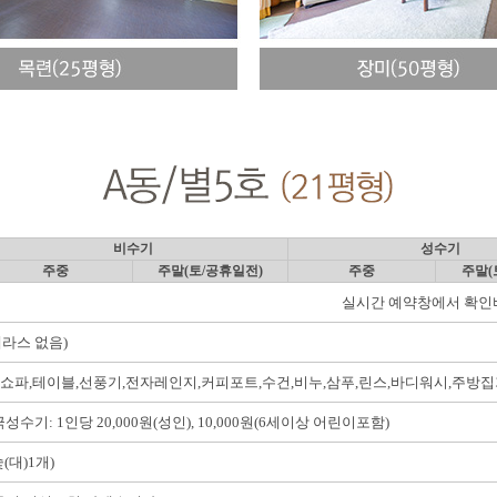
비수기
성수기
주중
주말(토/공휴일전)
주중
주말(
실시간 예약창에서 확
라스 없음
)
쇼파
,
테이블
,
선풍기
,
전자레인지
,
커피포트
,
수건
,
비누
,
삼푸
,
린스
,
바디워시
,
주방집
극성수기
: 1
인당
20,000
원
(
성인
), 10,000
원
(6
세이상 어린이포함
)
숯
(
대
)1
개
)